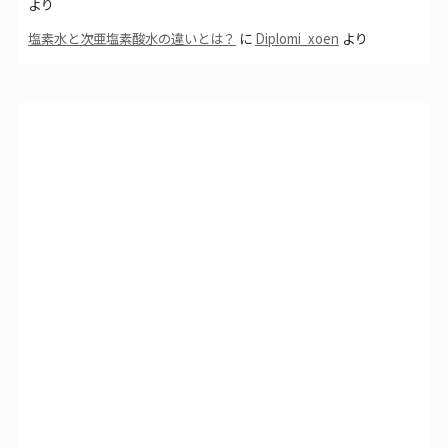
より
塩素水と次亜塩素酸水の違いとは？
に
Diplomi_xoen
より