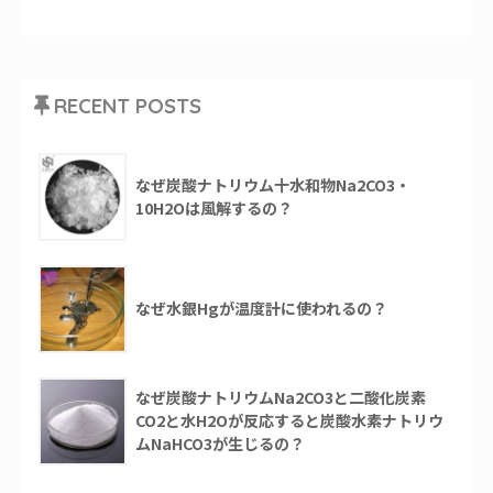
RECENT POSTS
なぜ炭酸ナトリウム十水和物Na2CO3・
10H2Oは風解するの？
なぜ水銀Hgが温度計に使われるの？
なぜ炭酸ナトリウムNa2CO3と二酸化炭素
CO2と水H2Oが反応すると炭酸水素ナトリウ
ムNaHCO3が生じるの？