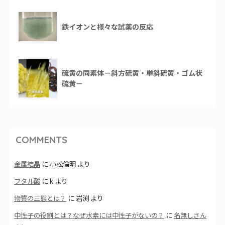
鉄イオンと様々な試薬の反応
硫黄の同素体－斜方硫黄・単斜硫黄・ゴム状
硫黄－
COMMENTS
金属結晶
に
小松倫明
より
フタル酸
に
k
より
物質の三態とは？
に
岩渕
より
中性子の役割とは？なぜ水素には中性子がないの？
に
名無しさん