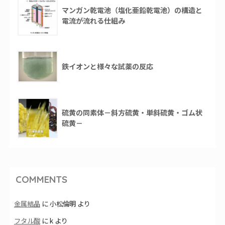
マンガン乾電池（塩化亜鉛乾電池）の構造と
電流が流れる仕組み
鉄イオンと様々な試薬の反応
硫黄の同素体－斜方硫黄・単斜硫黄・ゴム状
硫黄－
COMMENTS
金属結晶
に
小松倫明
より
フタル酸
に
k
より