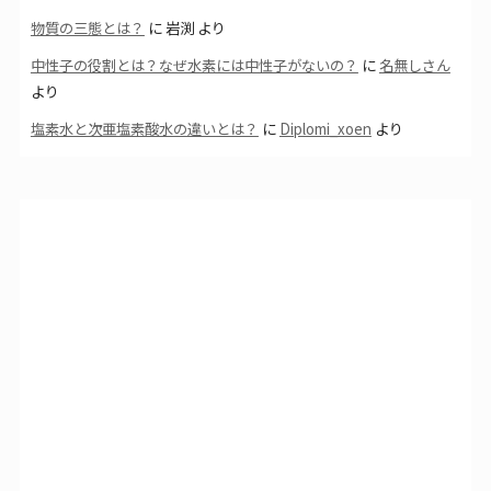
物質の三態とは？
に
岩渕
より
中性子の役割とは？なぜ水素には中性子がないの？
に
名無しさん
より
塩素水と次亜塩素酸水の違いとは？
に
Diplomi_xoen
より