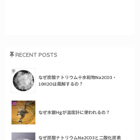
RECENT POSTS
なぜ炭酸ナトリウム十水和物Na2CO3・
10H2Oは風解するの？
なぜ水銀Hgが温度計に使われるの？
なぜ炭酸ナトリウムNa2CO3と二酸化炭素