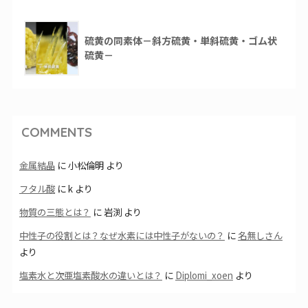
硫黄の同素体－斜方硫黄・単斜硫黄・ゴム状
硫黄－
COMMENTS
金属結晶
に
小松倫明
より
フタル酸
に
k
より
物質の三態とは？
に
岩渕
より
中性子の役割とは？なぜ水素には中性子がないの？
に
名無しさん
より
塩素水と次亜塩素酸水の違いとは？
に
Diplomi_xoen
より