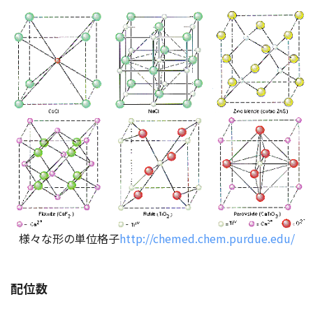
様々な形の単位格子
http://chemed.chem.purdue.edu/
配位数