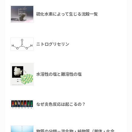
硫化水素によって生じる沈殿一覧
ニトログリセリン
水溶性の塩と難溶性の塩
なぜ炎色反応は起こるの？
物質の分類－混合物・純物質（単体・化合