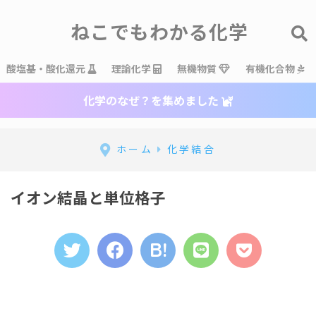
ねこでもわかる化学
酸塩基・酸化還元
理論化学
無機物質
有機化合物
化学のなぜ？を集めました
ホーム
化学結合
イオン結晶と単位格子