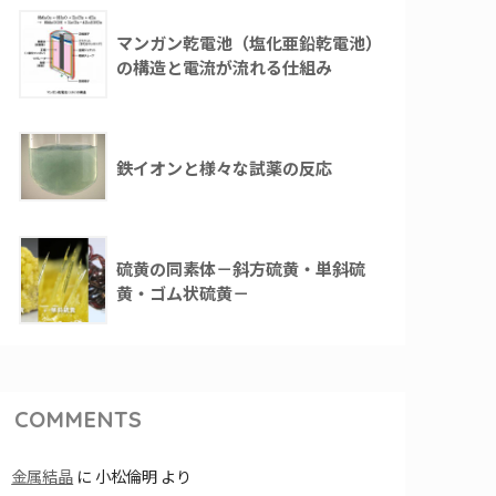
マンガン乾電池（塩化亜鉛乾電池）
の構造と電流が流れる仕組み
鉄イオンと様々な試薬の反応
硫黄の同素体－斜方硫黄・単斜硫
黄・ゴム状硫黄－
COMMENTS
金属結晶
に
小松倫明
より