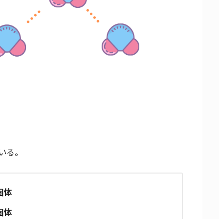
いる。
固体
固体