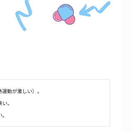
熱運動が激しい）。
狭い。
い。