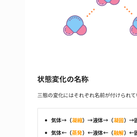
状態変化の名称
三態の変化にはそれぞれ名前が付けられて
気体→（
凝縮
）→液体→（
凝固
）→
気体←（
蒸発
）←液体←（
融解
）←