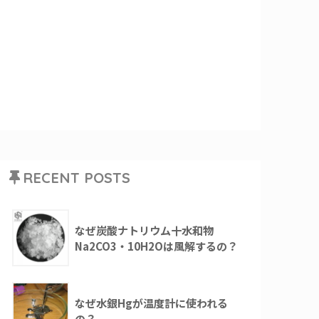
RECENT POSTS
なぜ炭酸ナトリウム十水和物
Na2CO3・10H2Oは風解するの？
なぜ水銀Hgが温度計に使われる
の？