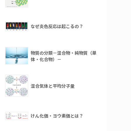
なぜ炎色反応は起こるの？
物質の分類－混合物・純物質（単
体・化合物）－
混合気体と平均分子量
けん化価・ヨウ素価とは？