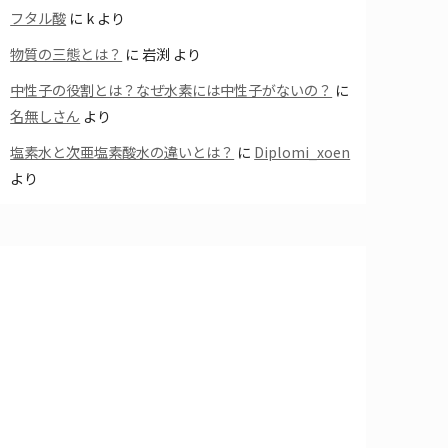
フタル酸
に
k
より
物質の三態とは？
に
岩渕
より
中性子の役割とは？なぜ水素には中性子がないの？
に
名無しさん
より
塩素水と次亜塩素酸水の違いとは？
に
Diplomi_xoen
より