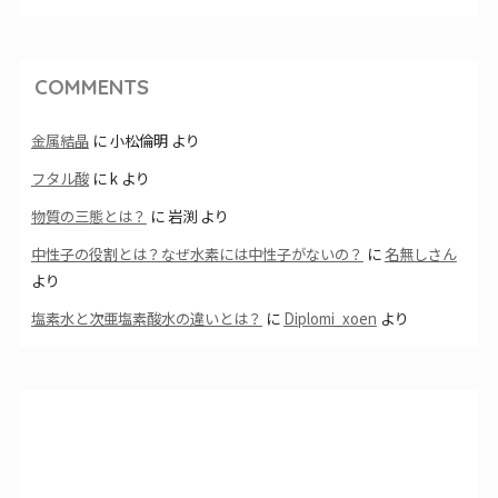
COMMENTS
金属結晶
に
小松倫明
より
フタル酸
に
k
より
物質の三態とは？
に
岩渕
より
中性子の役割とは？なぜ水素には中性子がないの？
に
名無しさん
より
塩素水と次亜塩素酸水の違いとは？
に
Diplomi_xoen
より