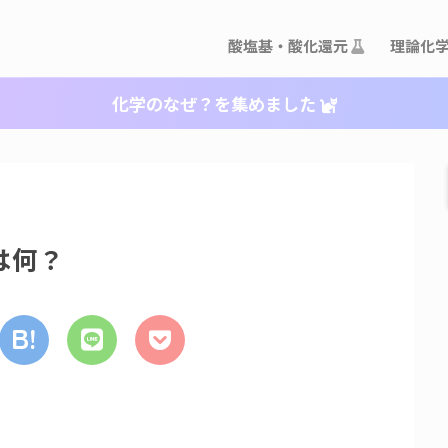
酸塩基・酸化還元
理論化
化学のなぜ？を集めました
は何？