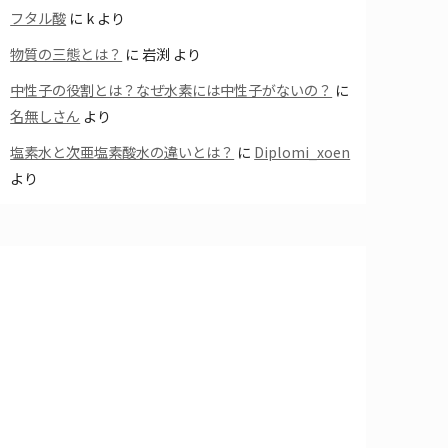
フタル酸
に
k
より
物質の三態とは？
に
岩渕
より
中性子の役割とは？なぜ水素には中性子がないの？
に
名無しさん
より
塩素水と次亜塩素酸水の違いとは？
に
Diplomi_xoen
より