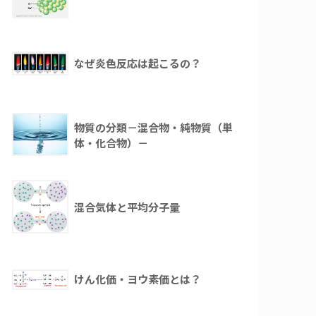
なぜ炎色反応は起こるの？
物質の分類－混合物・純物質（単
体・化合物）－
混合気体と平均分子量
けん化価・ヨウ素価とは？