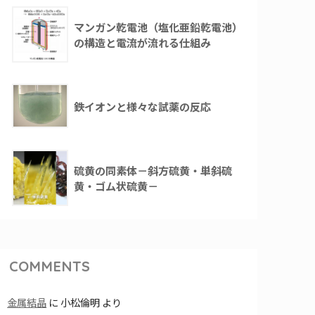
マンガン乾電池（塩化亜鉛乾電池）
の構造と電流が流れる仕組み
鉄イオンと様々な試薬の反応
硫黄の同素体－斜方硫黄・単斜硫
黄・ゴム状硫黄－
COMMENTS
金属結晶
に
小松倫明
より