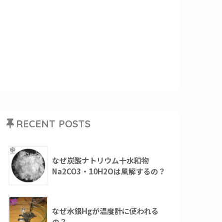
RECENT POSTS
なぜ炭酸ナトリウム十水和物
Na2CO3・10H2Oは風解するの？
なぜ水銀Hgが温度計に使われる
の？