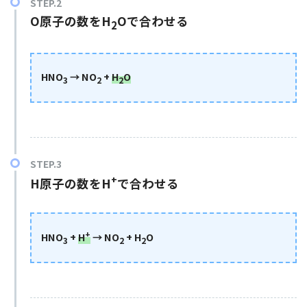
O原子の数をH
Oで合わせる
2
HNO
→ NO
+
H
O
3
2
2
+
H原子の数をH
で合わせる
+
HNO
+
H
→ NO
+ H
O
3
2
2