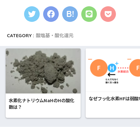
CATEGORY :
酸塩基・酸化還元
なぜフッ化水素HFは弱酸
水素化ナトリウムNaHのHの酸化
数は？