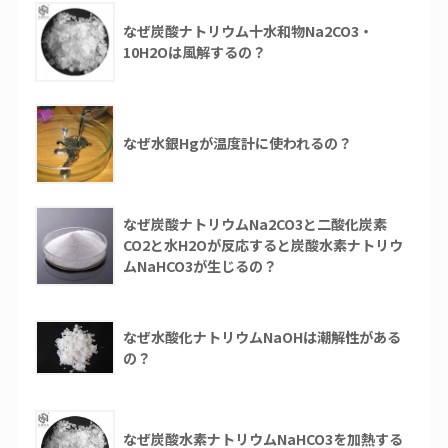
なぜ炭酸ナトリウム十水和物Na2CO3・
10H2Oは風解するの？
なぜ水銀Hgが温度計に使われるの？
なぜ炭酸ナトリウムNa2CO3と二酸化炭素
CO2と水H2Oが反応すると炭酸水素ナトリウ
ムNaHCO3が生じるの？
なぜ水酸化ナトリウムNaOHは潮解性がある
の？
なぜ炭酸水素ナトリウムNaHCO3を加熱する