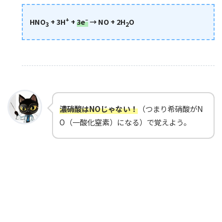
+
–
HNO
+ 3H
+
3
e
→ NO
+ 2H
O
3
2
濃硝酸はNOじゃない！
（つまり希硝酸がN
O（一酸化窒素）になる）で覚えよう。