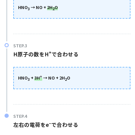
HNO
→ NO
+
2
H
O
3
2
+
H原子の数をH
で合わせる
+
HNO
+
3H
→ NO
+ 2H
O
3
2
–
左右の電荷をe
で合わせる