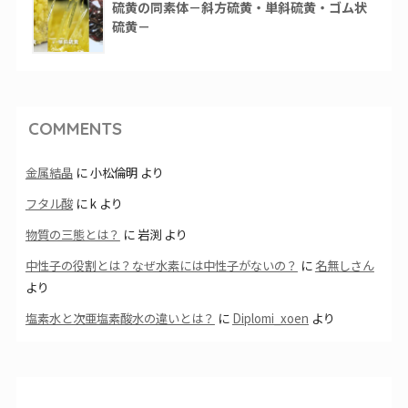
硫黄の同素体－斜方硫黄・単斜硫黄・ゴム状
硫黄－
COMMENTS
金属結晶
に
小松倫明
より
フタル酸
に
k
より
物質の三態とは？
に
岩渕
より
中性子の役割とは？なぜ水素には中性子がないの？
に
名無しさん
より
塩素水と次亜塩素酸水の違いとは？
に
Diplomi_xoen
より