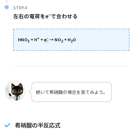
–
左右の電荷をe
で合わせる
+
–
HNO
+ H
+
e
→ NO
+ H
O
3
2
2
続いて希硝酸の場合を見てみよう。
希硝酸の半反応式