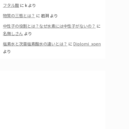
フタル酸
に
k
より
物質の三態とは？
に
岩渕
より
中性子の役割とは？なぜ水素には中性子がないの？
に
名無しさん
より
塩素水と次亜塩素酸水の違いとは？
に
Diplomi_xoen
より