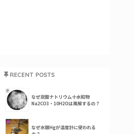
RECENT POSTS
なぜ炭酸ナトリウム十水和物
Na2CO3・10H2Oは風解するの？
なぜ水銀Hgが温度計に使われる
の？