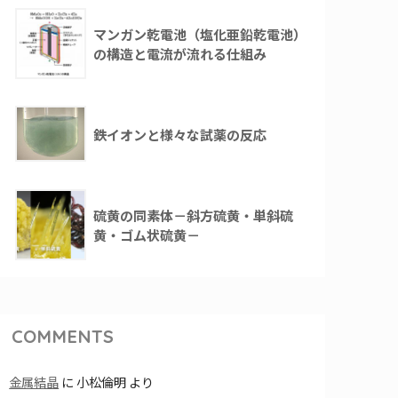
マンガン乾電池（塩化亜鉛乾電池）
の構造と電流が流れる仕組み
鉄イオンと様々な試薬の反応
硫黄の同素体－斜方硫黄・単斜硫
黄・ゴム状硫黄－
COMMENTS
金属結晶
に
小松倫明
より