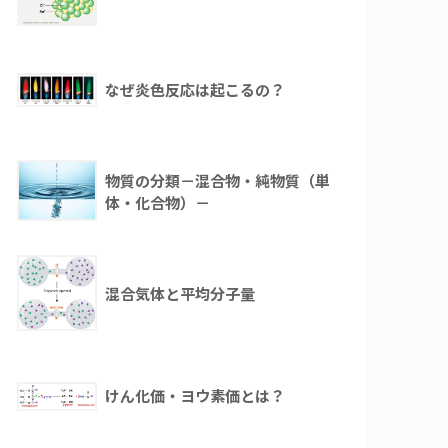
なぜ炎色反応は起こるの？
物質の分類－混合物・純物質（単
体・化合物）－
混合気体と平均分子量
けん化価・ヨウ素価とは？