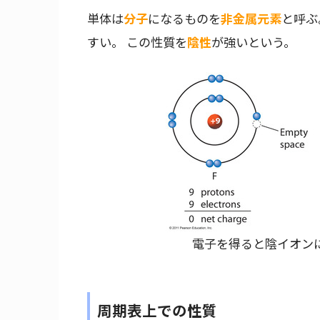
単体は
分子
になるものを
非金属元素
と呼ぶ
すい。 この性質を
陰性
が強いという。
電子を得ると陰イオン
周期表上での性質