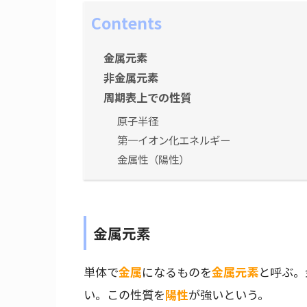
Contents
金属元素
非金属元素
周期表上での性質
原子半径
第一イオン化エネルギー
金属性（陽性）
金属元素
単体で
金属
になるものを
金属元素
と呼ぶ。
い。この性質を
陽性
が強いという。