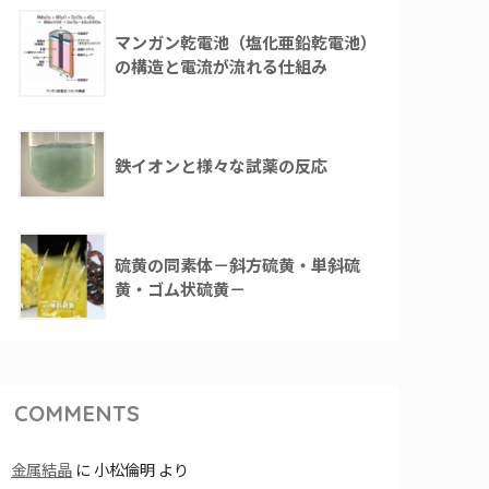
マンガン乾電池（塩化亜鉛乾電池）
の構造と電流が流れる仕組み
鉄イオンと様々な試薬の反応
硫黄の同素体－斜方硫黄・単斜硫
黄・ゴム状硫黄－
COMMENTS
金属結晶
に
小松倫明
より