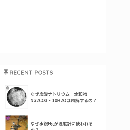
RECENT POSTS
なぜ炭酸ナトリウム十水和物
Na2CO3・10H2Oは風解するの？
なぜ水銀Hgが温度計に使われる
の？