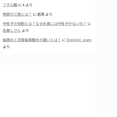
フタル酸
に
k
より
物質の三態とは？
に
岩渕
より
中性子の役割とは？なぜ水素には中性子がないの？
に
名無しさん
より
塩素水と次亜塩素酸水の違いとは？
に
Diplomi_xoen
より