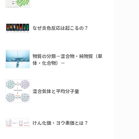
なぜ炎色反応は起こるの？
物質の分類－混合物・純物質（単
体・化合物）－
混合気体と平均分子量
けん化価・ヨウ素価とは？