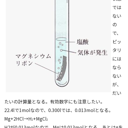
では
ない
の
で、
ピッ
タリ
には
なら
ない
が、
だい
たいの計算量となる。有効数字にも注意したい。
22.4lで1molなので、0.300lでは、0.013molとなる。
Mg+2HCl→H
+MgCl
2
2
H2が0.013molなので、Mgは0.013molとなる。あとはgを