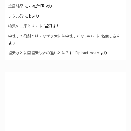
金属結晶
に
小松倫明
より
フタル酸
に
k
より
物質の三態とは？
に
岩渕
より
中性子の役割とは？なぜ水素には中性子がないの？
に
名無しさん
より
塩素水と次亜塩素酸水の違いとは？
に
Diplomi_xoen
より