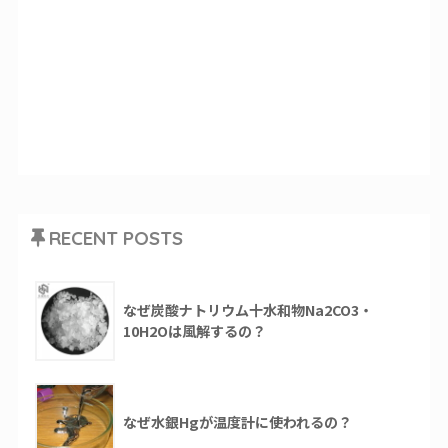
RECENT POSTS
なぜ炭酸ナトリウム十水和物Na2CO3・
10H2Oは風解するの？
なぜ水銀Hgが温度計に使われるの？