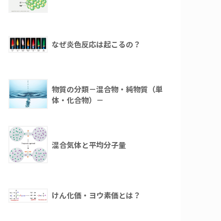
なぜ炎色反応は起こるの？
物質の分類－混合物・純物質（単
体・化合物）－
混合気体と平均分子量
けん化価・ヨウ素価とは？