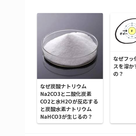
なぜフッ
スを溶か
の？
なぜ炭酸ナトリウム
Na2CO3と二酸化炭素
CO2と水H2Oが反応する
と炭酸水素ナトリウム
NaHCO3が生じるの？