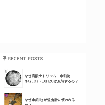
RECENT POSTS
なぜ炭酸ナトリウム十水和物
Na2CO3・10H2Oは風解するの？
なぜ水銀Hgが温度計に使われる
の？