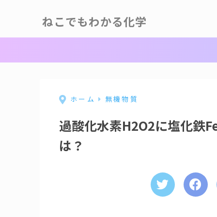
ねこでもわかる化学
ホーム
無機物質
過酸化水素H2O2に塩化鉄F
は？