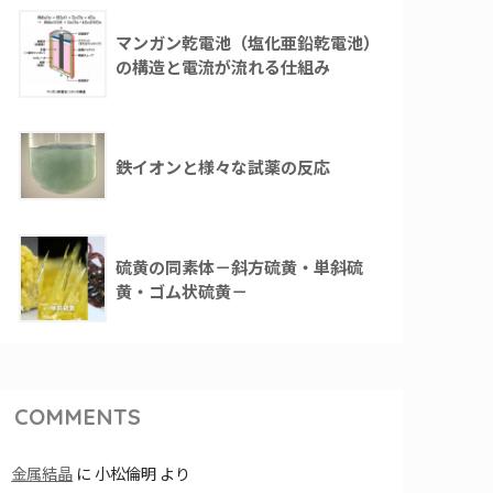
マンガン乾電池（塩化亜鉛乾電池）
の構造と電流が流れる仕組み
鉄イオンと様々な試薬の反応
硫黄の同素体－斜方硫黄・単斜硫
黄・ゴム状硫黄－
COMMENTS
金属結晶
に
小松倫明
より