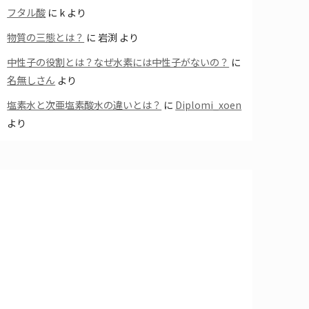
フタル酸
に
k
より
物質の三態とは？
に
岩渕
より
中性子の役割とは？なぜ水素には中性子がないの？
に
名無しさん
より
塩素水と次亜塩素酸水の違いとは？
に
Diplomi_xoen
より