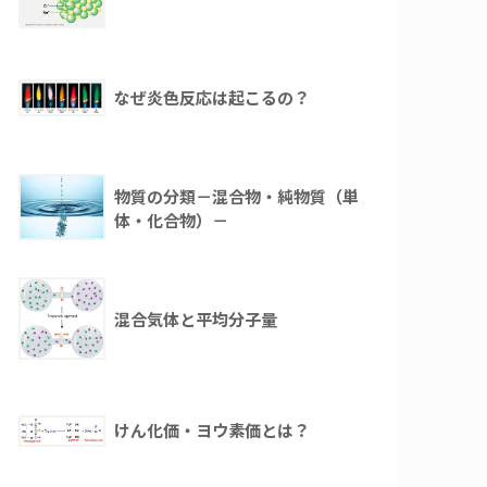
なぜ炎色反応は起こるの？
物質の分類－混合物・純物質（単
体・化合物）－
混合気体と平均分子量
けん化価・ヨウ素価とは？