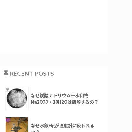
RECENT POSTS
なぜ炭酸ナトリウム十水和物
Na2CO3・10H2Oは風解するの？
なぜ水銀Hgが温度計に使われる
の？