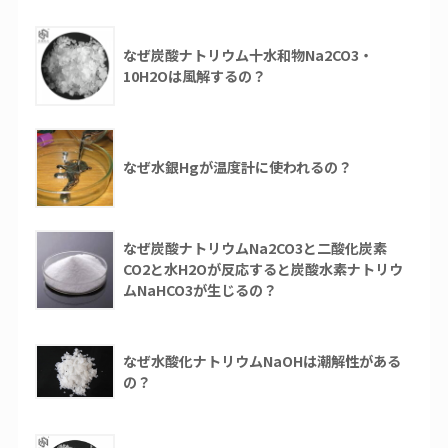
なぜ炭酸ナトリウム十水和物Na2CO3・
10H2Oは風解するの？
なぜ水銀Hgが温度計に使われるの？
なぜ炭酸ナトリウムNa2CO3と二酸化炭素
CO2と水H2Oが反応すると炭酸水素ナトリウ
ムNaHCO3が生じるの？
なぜ水酸化ナトリウムNaOHは潮解性がある
の？