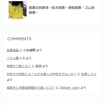
硫黄の同素体－斜方硫黄・単斜硫黄・ゴム状
硫黄－
COMMENTS
金属結晶
に
小松倫明
より
フタル酸
に
k
より
物質の三態とは？
に
岩渕
より
中性子の役割とは？なぜ水素には中性子がないの？
に
名無しさん
より
塩素水と次亜塩素酸水の違いとは？
に
Diplomi_xoen
より