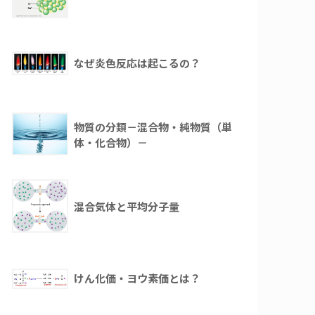
なぜ炎色反応は起こるの？
物質の分類－混合物・純物質（単
体・化合物）－
混合気体と平均分子量
けん化価・ヨウ素価とは？