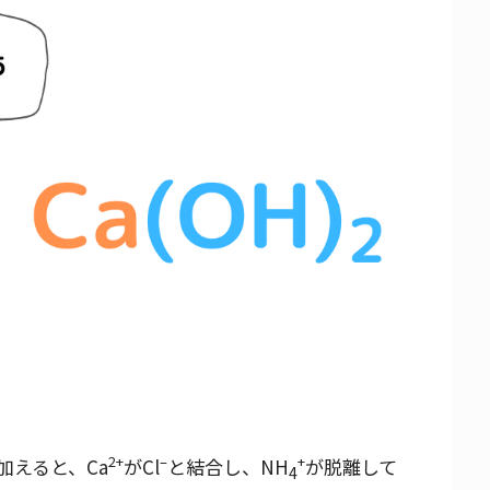
2+
–
+
加えると、Ca
がCl
と結合し、NH
が脱離して
4