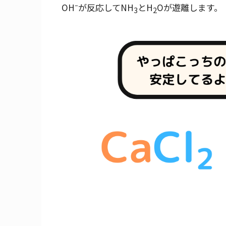
–
OH
が反応してNH
とH
Oが遊離します。
3
2