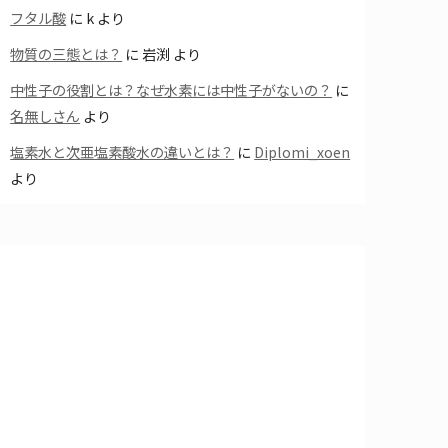
フタル酸
に
k
より
物質の三態とは？
に
岩渕
より
中性子の役割とは？なぜ水素には中性子がないの？
に
名無しさん
より
塩素水と次亜塩素酸水の違いとは？
に
Diplomi_xoen
より