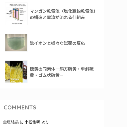
マンガン乾電池（塩化亜鉛乾電池）
の構造と電流が流れる仕組み
鉄イオンと様々な試薬の反応
硫黄の同素体－斜方硫黄・単斜硫
黄・ゴム状硫黄－
COMMENTS
金属結晶
に
小松倫明
より