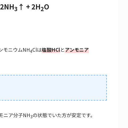
 2NH
↑ + 2H
O
3
2
ンモニウムNH
Clは
塩酸HCl
と
アンモニア
4
モニア分子NH
の状態でいた方が安定です。
3