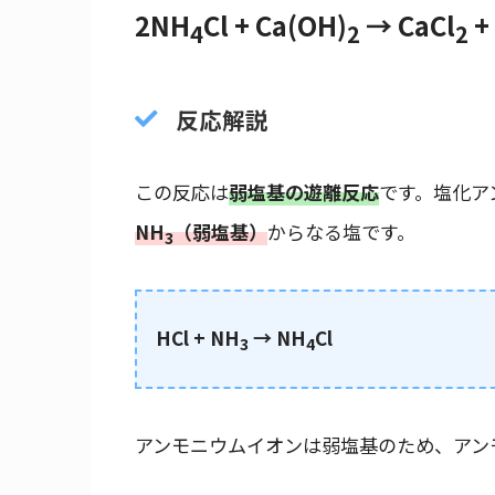
2NH
Cl + Ca(OH)
→ CaCl
+
4
2
2
反応解説
この反応は
弱塩基の遊離反応
です。塩化ア
NH
（弱塩基）
からなる塩です。
3
HCl + NH
→ NH
Cl
3
4
アンモニウムイオンは弱塩基のため、アン