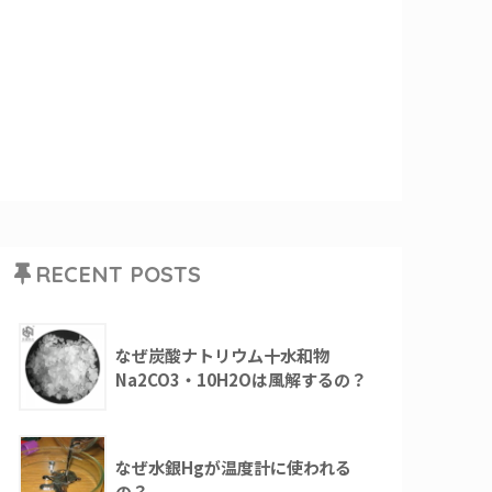
RECENT POSTS
なぜ炭酸ナトリウム十水和物
Na2CO3・10H2Oは風解するの？
なぜ水銀Hgが温度計に使われる
の？