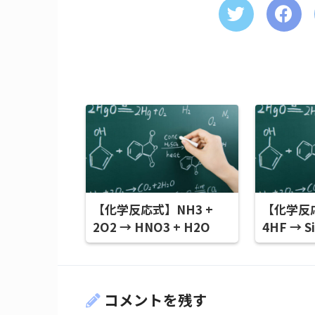
【化学反応式】NH3 +
【化学反応
2O2 → HNO3 + H2O
4HF → S
コメントを残す