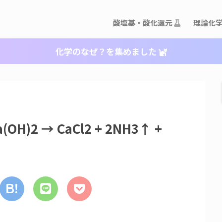
酸塩基・酸化還元
理論化
化学のなぜ？を集めました
H)2 → CaCl2 + 2NH3↑ +