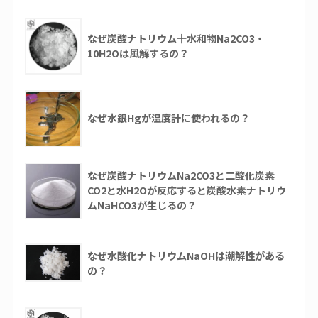
なぜ炭酸ナトリウム十水和物Na2CO3・
10H2Oは風解するの？
なぜ水銀Hgが温度計に使われるの？
なぜ炭酸ナトリウムNa2CO3と二酸化炭素
CO2と水H2Oが反応すると炭酸水素ナトリウ
ムNaHCO3が生じるの？
なぜ水酸化ナトリウムNaOHは潮解性がある
の？