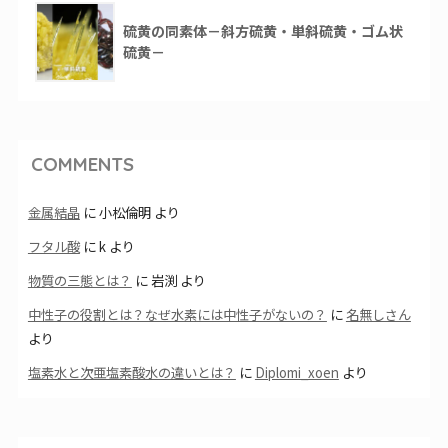
硫黄の同素体－斜方硫黄・単斜硫黄・ゴム状
硫黄－
COMMENTS
金属結晶
に
小松倫明
より
フタル酸
に
k
より
物質の三態とは？
に
岩渕
より
中性子の役割とは？なぜ水素には中性子がないの？
に
名無しさん
より
塩素水と次亜塩素酸水の違いとは？
に
Diplomi_xoen
より