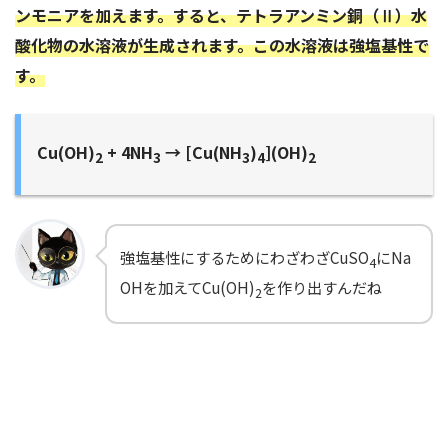
ンモニアを加えます。すると、
テトラアンミン銅（Ⅱ）水
酸化物の水溶液が生成されます。この水溶液は強塩基性で
す。
Cu(OH)
+ 4NH
→ [Cu(NH
)
](OH)
2
3
3
4
2
強塩基性にするためにわざわざCuSO
にNa
4
OHを加えてCu(OH)
を作り出すんだね
2