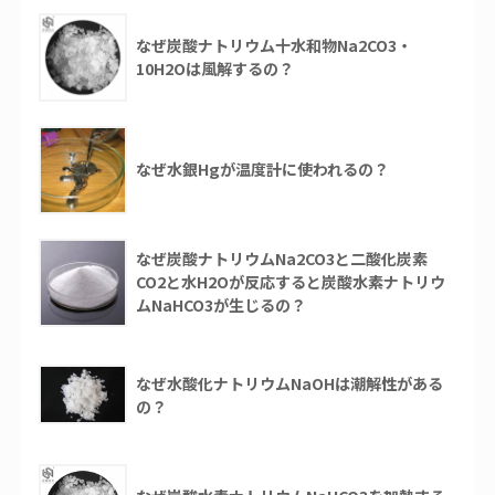
なぜ炭酸ナトリウム十水和物Na2CO3・
10H2Oは風解するの？
なぜ水銀Hgが温度計に使われるの？
なぜ炭酸ナトリウムNa2CO3と二酸化炭素
CO2と水H2Oが反応すると炭酸水素ナトリウ
ムNaHCO3が生じるの？
なぜ水酸化ナトリウムNaOHは潮解性がある
の？