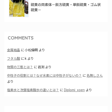
硫黄の同素体－斜方硫黄・単斜硫黄・ゴム状
硫黄－
COMMENTS
金属結晶
に
小松倫明
より
フタル酸
に
k
より
物質の三態とは？
に
岩渕
より
中性子の役割とは？なぜ水素には中性子がないの？
に
名無しさん
より
塩素水と次亜塩素酸水の違いとは？
に
Diplomi_xoen
より