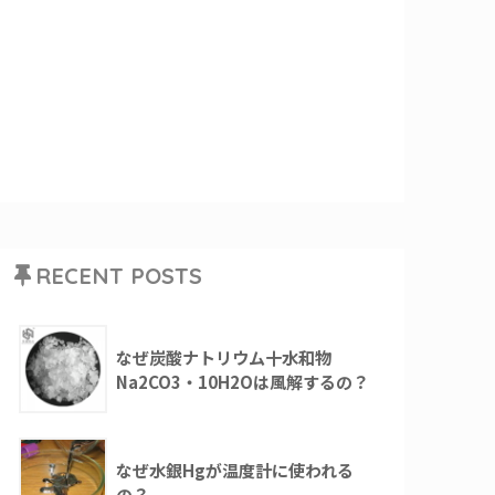
RECENT POSTS
なぜ炭酸ナトリウム十水和物
Na2CO3・10H2Oは風解するの？
なぜ水銀Hgが温度計に使われる
の？