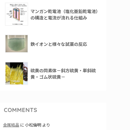
マンガン乾電池（塩化亜鉛乾電池）
の構造と電流が流れる仕組み
鉄イオンと様々な試薬の反応
硫黄の同素体－斜方硫黄・単斜硫
黄・ゴム状硫黄－
COMMENTS
金属結晶
に
小松倫明
より