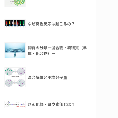
なぜ炎色反応は起こるの？
物質の分類－混合物・純物質（単
体・化合物）－
混合気体と平均分子量
けん化価・ヨウ素価とは？