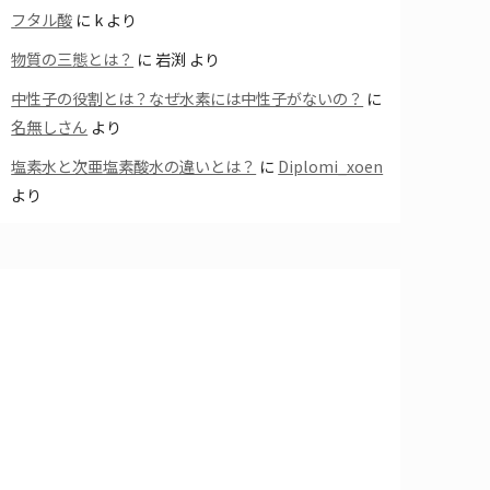
フタル酸
に
k
より
物質の三態とは？
に
岩渕
より
中性子の役割とは？なぜ水素には中性子がないの？
に
名無しさん
より
塩素水と次亜塩素酸水の違いとは？
に
Diplomi_xoen
より