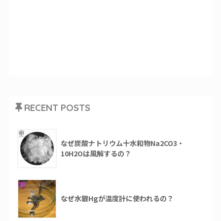
RECENT POSTS
なぜ炭酸ナトリウム十水和物Na2CO3・
10H2Oは風解するの？
なぜ水銀Hgが温度計に使われるの？