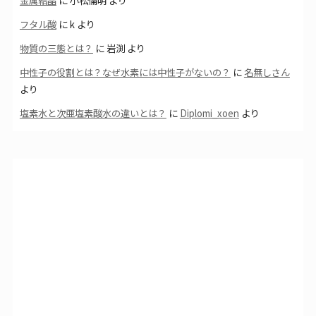
金属結晶
に
小松倫明
より
フタル酸
に
k
より
物質の三態とは？
に
岩渕
より
中性子の役割とは？なぜ水素には中性子がないの？
に
名無しさん
より
塩素水と次亜塩素酸水の違いとは？
に
Diplomi_xoen
より