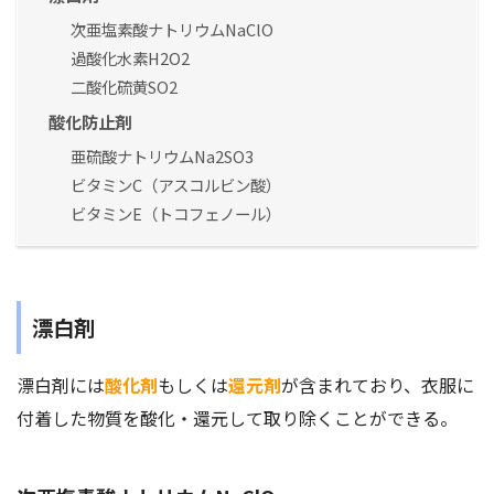
次亜塩素酸ナトリウムNaClO
過酸化水素H2O2
二酸化硫黄SO2
酸化防止剤
亜硫酸ナトリウムNa2SO3
ビタミンC（アスコルビン酸）
ビタミンE（トコフェノール）
漂白剤
漂白剤には
酸化剤
もしくは
還元剤
が含まれており、衣服に
付着した物質を酸化・還元して取り除くことができる。