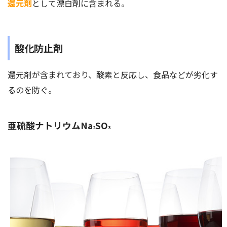
還元剤
として漂白剤に含まれる。
酸化防止剤
還元剤が含まれており、酸素と反応し、食品などが劣化す
るのを防ぐ。
亜硫酸ナトリウムNa
SO
2
3