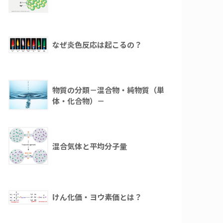
なぜ炎色反応は起こるの？
物質の分類－混合物・純物質（単
体・化合物）－
混合気体と平均分子量
けん化価・ヨウ素価とは？