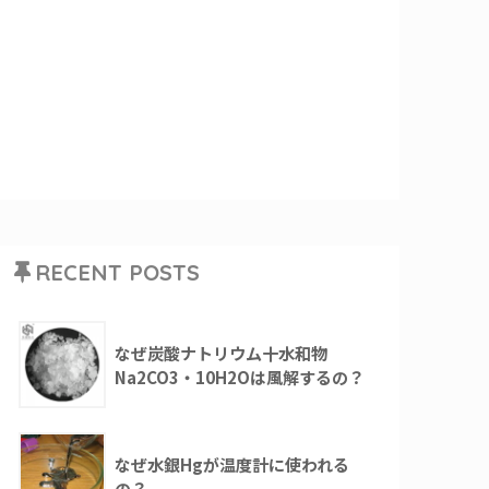
RECENT POSTS
なぜ炭酸ナトリウム十水和物
Na2CO3・10H2Oは風解するの？
なぜ水銀Hgが温度計に使われる
の？