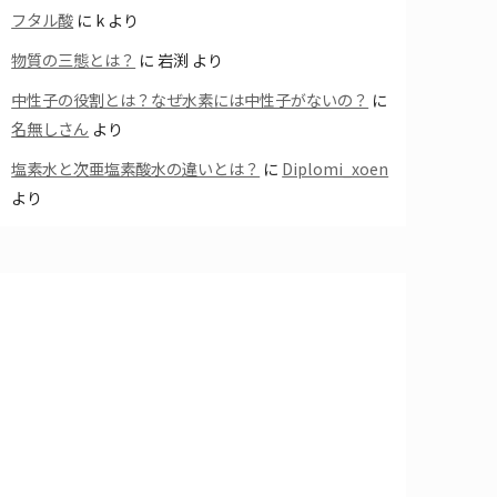
フタル酸
に
k
より
物質の三態とは？
に
岩渕
より
中性子の役割とは？なぜ水素には中性子がないの？
に
名無しさん
より
塩素水と次亜塩素酸水の違いとは？
に
Diplomi_xoen
より