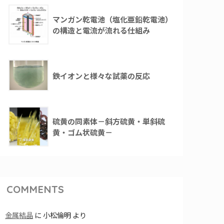
マンガン乾電池（塩化亜鉛乾電池）
の構造と電流が流れる仕組み
鉄イオンと様々な試薬の反応
硫黄の同素体－斜方硫黄・単斜硫
黄・ゴム状硫黄－
COMMENTS
金属結晶
に
小松倫明
より