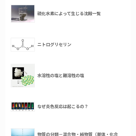
硫化水素によって生じる沈殿一覧
ニトログリセリン
水溶性の塩と難溶性の塩
なぜ炎色反応は起こるの？
物質の分類－混合物・純物質（単体・化合