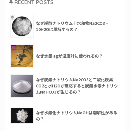
RECENT POSTS
なぜ炭酸ナトリウム十水和物Na2CO3・
10H2Oは風解するの？
なぜ水銀Hgが温度計に使われるの？
なぜ炭酸ナトリウムNa2CO3と二酸化炭素
CO2と水H2Oが反応すると炭酸水素ナトリウ
ムNaHCO3が生じるの？
なぜ水酸化ナトリウムNaOHは潮解性がある
の？