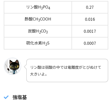
リン酸H
PO
0.27
3
4
酢酸CH
COOH
0.016
3
炭酸H
CO
0.0017
2
3
硫化水素H
S
0.0007
2
リン酸は弱酸の中では電離度がとびぬけて
大きいよ。
強塩基