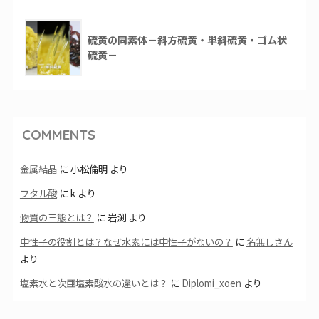
硫黄の同素体－斜方硫黄・単斜硫黄・ゴム状
硫黄－
COMMENTS
金属結晶
に
小松倫明
より
フタル酸
に
k
より
物質の三態とは？
に
岩渕
より
中性子の役割とは？なぜ水素には中性子がないの？
に
名無しさん
より
塩素水と次亜塩素酸水の違いとは？
に
Diplomi_xoen
より