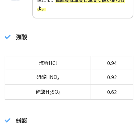
よ。
強酸
塩酸HCl
0.94
硝酸HNO
0.92
3
硫酸H
SO
0.62
2
4
弱酸