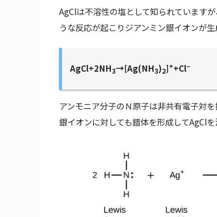
AgClは不溶性の塩として知られています
うな反応が起こりジアンミン銀イオンが生
+
–
AgCl+2NH
→[Ag(NH
)
]
+Cl
3
3
2
アンモニア分子のＮ原子は非共有電子対を
銀イオンに対しても錯体を形成してAgCl