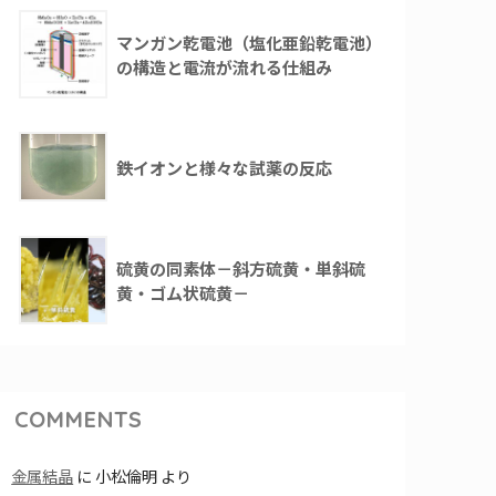
マンガン乾電池（塩化亜鉛乾電池）
の構造と電流が流れる仕組み
鉄イオンと様々な試薬の反応
硫黄の同素体－斜方硫黄・単斜硫
黄・ゴム状硫黄－
COMMENTS
金属結晶
に
小松倫明
より