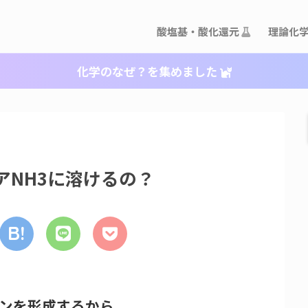
酸塩基・酸化還元
理論化
化学のなぜ？を集めました
アNH3に溶けるの？
ンを形成するから