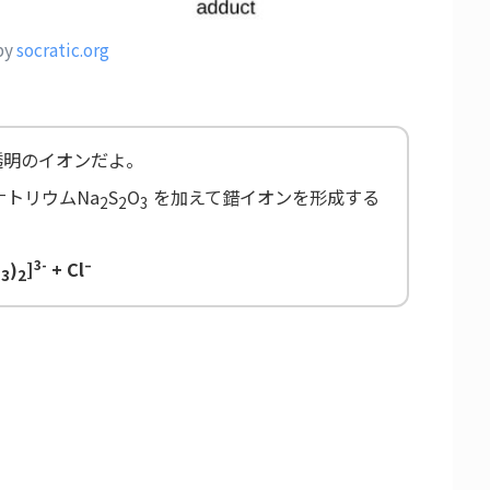
by
socratic.org
透明のイオンだよ。
ナトリウムNa
S
O
を加えて錯イオンを形成する
2
2
3
3-
–
O
)
]
+ Cl
3
2