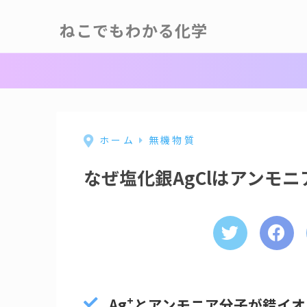
ねこでもわかる化学
ホーム
無機物質
なぜ塩化銀AgClはアンモニ
+
Ag
とアンモニア分子が錯イオ