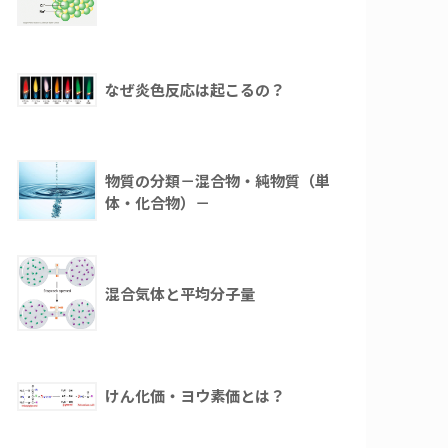
なぜ炎色反応は起こるの？
物質の分類－混合物・純物質（単
体・化合物）－
混合気体と平均分子量
けん化価・ヨウ素価とは？