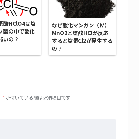
酸HClO4は塩
なぜ酸化マンガン（Ⅳ）
ソ酸の中で酸化
MnO2と塩酸HClが反応
弱いの？
すると塩素Cl2が発生する
の？
。
*
が付いている欄は必須項目です