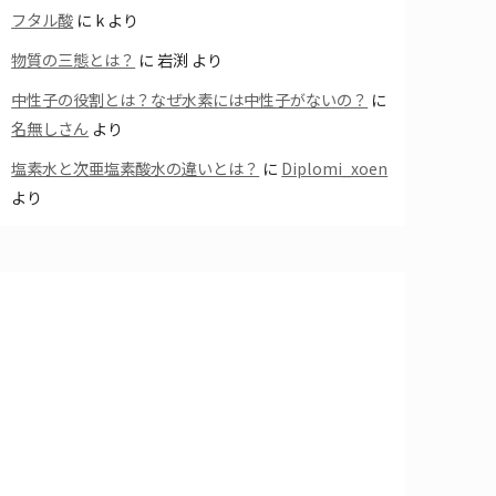
フタル酸
に
k
より
物質の三態とは？
に
岩渕
より
中性子の役割とは？なぜ水素には中性子がないの？
に
名無しさん
より
塩素水と次亜塩素酸水の違いとは？
に
Diplomi_xoen
より