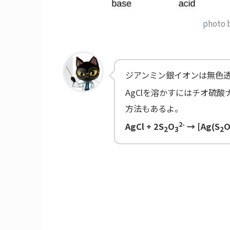
photo 
ジアンミン銀イオンは無色
AgClを溶かすにはチオ硫酸
方法もあるよ。
2-
AgCl + 2S
O
→ [Ag(S
2
3
2