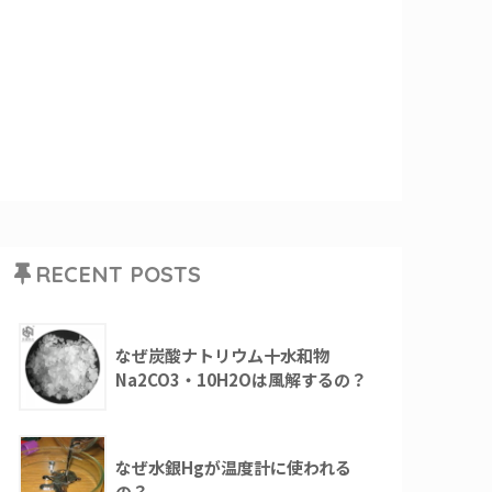
RECENT POSTS
なぜ炭酸ナトリウム十水和物
Na2CO3・10H2Oは風解するの？
なぜ水銀Hgが温度計に使われる
の？