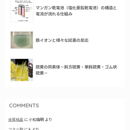
マンガン乾電池（塩化亜鉛乾電池）の構造と
電流が流れる仕組み
鉄イオンと様々な試薬の反応
硫黄の同素体－斜方硫黄・単斜硫黄・ゴム状
硫黄－
COMMENTS
金属結晶
に
小松倫明
より
フタル酸
に
k
より