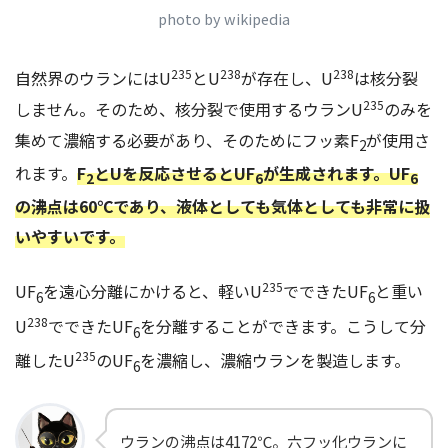
photo by wikipedia
235
238
238
自然界のウランにはU
とU
が存在し、U
は核分裂
235
しません。そのため、核分裂で使用するウランU
のみを
集めて濃縮する必要があり、そのためにフッ素F
が使用さ
2
れます。
F
とUを反応させるとUF
が生成されます。UF
2
6
6
の沸点は60℃であり、液体としても気体としても非常に扱
いやすいです。
235
UF
を遠心分離にかけると、軽いU
でできたUF
と重い
6
6
238
U
でできたUF
を分離することができます。こうして分
6
235
離したU
のUF
を濃縮し、濃縮ウランを製造します。
6
ウランの沸点は4172℃。六フッ化ウランに