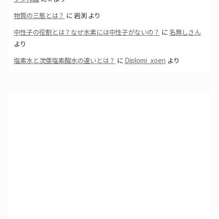
物質の三態とは？
に
岩渕
より
中性子の役割とは？なぜ水素には中性子がないの？
に
名無しさん
より
塩素水と次亜塩素酸水の違いとは？
に
Diplomi_xoen
より