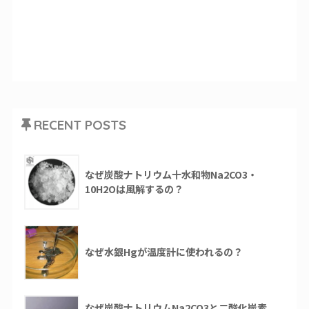
RECENT POSTS
なぜ炭酸ナトリウム十水和物Na2CO3・
10H2Oは風解するの？
なぜ水銀Hgが温度計に使われるの？
なぜ炭酸ナトリウムNa2CO3と二酸化炭素