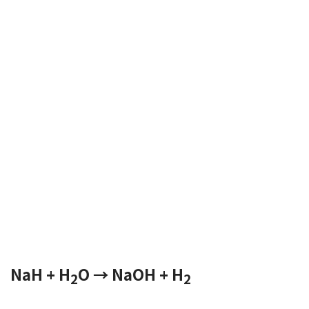
NaH + H
O → NaOH + H
2
2