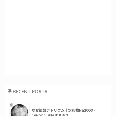
RECENT POSTS
なぜ炭酸ナトリウム十水和物Na2CO3・
10H2Oは風解するの？