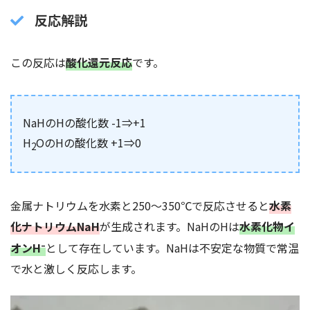
反応解説
この反応は
酸化還元反応
です。
NaHのHの酸化数 -1⇒+1
H
OのHの酸化数 +1⇒0
2
金属ナトリウムを水素と250～350℃で反応させると
水素
化ナトリウムNaH
が生成されます。NaHのHは
水素化物イ
–
オンH
として存在しています。NaHは不安定な物質で常温
で水と激しく反応します。