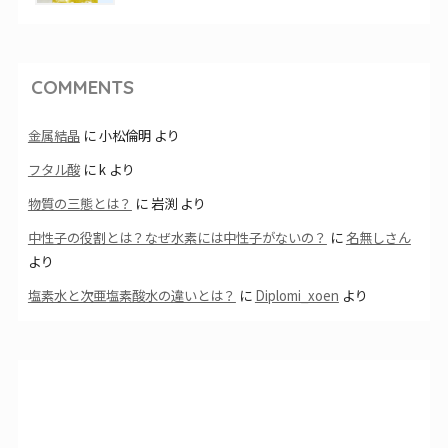
COMMENTS
金属結晶
に
小松倫明
より
フタル酸
に
k
より
物質の三態とは？
に
岩渕
より
中性子の役割とは？なぜ水素には中性子がないの？
に
名無しさん
より
塩素水と次亜塩素酸水の違いとは？
に
Diplomi_xoen
より