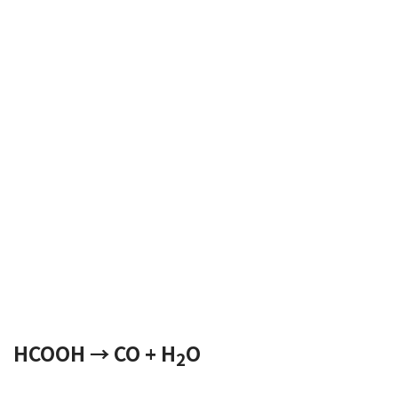
HCOOH → CO + H
O
2