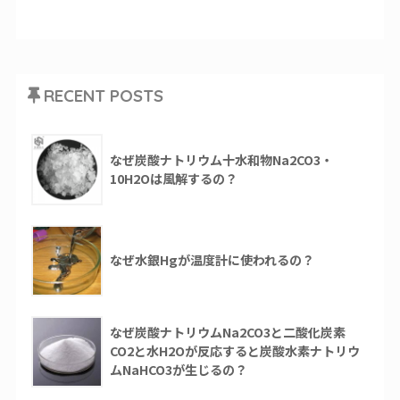
RECENT POSTS
なぜ炭酸ナトリウム十水和物Na2CO3・
10H2Oは風解するの？
なぜ水銀Hgが温度計に使われるの？
なぜ炭酸ナトリウムNa2CO3と二酸化炭素
CO2と水H2Oが反応すると炭酸水素ナトリウ
ムNaHCO3が生じるの？