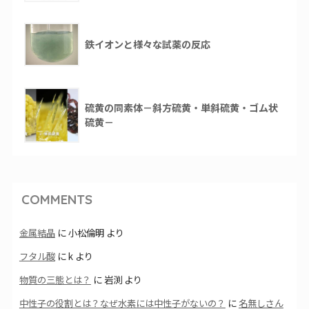
鉄イオンと様々な試薬の反応
硫黄の同素体－斜方硫黄・単斜硫黄・ゴム状
硫黄－
COMMENTS
金属結晶
に
小松倫明
より
フタル酸
に
k
より
物質の三態とは？
に
岩渕
より
中性子の役割とは？なぜ水素には中性子がないの？
に
名無しさん