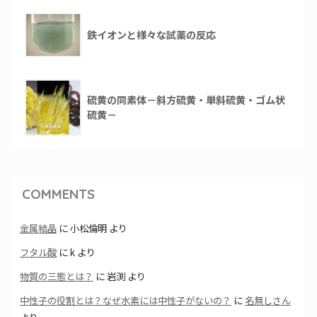
鉄イオンと様々な試薬の反応
硫黄の同素体－斜方硫黄・単斜硫黄・ゴム状
硫黄－
COMMENTS
金属結晶
に
小松倫明
より
フタル酸
に
k
より
物質の三態とは？
に
岩渕
より
中性子の役割とは？なぜ水素には中性子がないの？
に
名無しさん