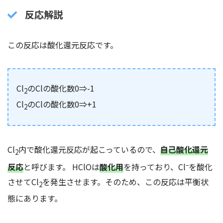
反応解説
この反応は酸化還元反応です。
Cl
のClの酸化数0⇒-1
2
Cl
のClの酸化数0⇒+1
2
Cl
内で酸化還元反応が起こっているので、
自己酸化還元
2
–
反応
と呼びます。 HClOは
酸化用
を持っており、Cl
を酸化
させてCl
を発生させます。そのため、この反応は平衡状
2
態にあります。