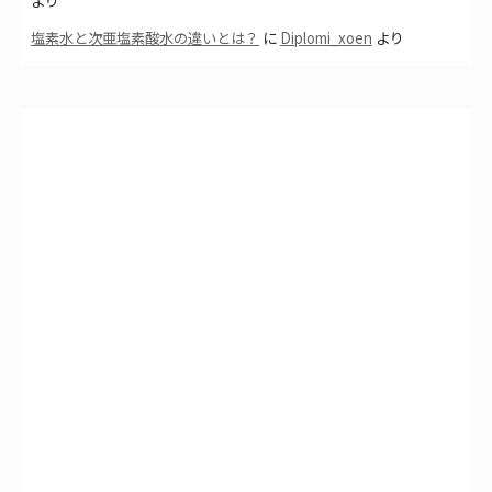
より
塩素水と次亜塩素酸水の違いとは？
に
Diplomi_xoen
より