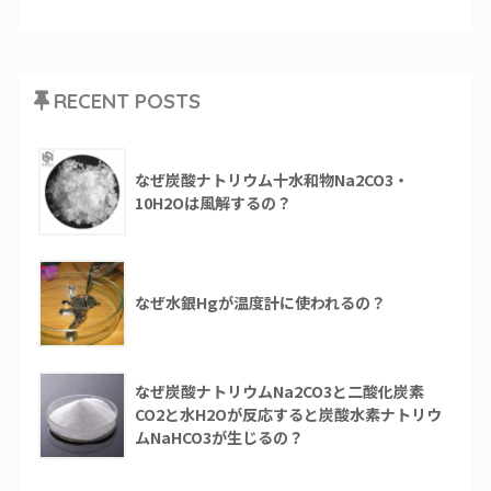
RECENT POSTS
なぜ炭酸ナトリウム十水和物Na2CO3・
10H2Oは風解するの？
なぜ水銀Hgが温度計に使われるの？
なぜ炭酸ナトリウムNa2CO3と二酸化炭素
CO2と水H2Oが反応すると炭酸水素ナトリウ
ムNaHCO3が生じるの？