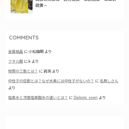
硫黄－
COMMENTS
金属結晶
に
小松倫明
より
フタル酸
に
k
より
物質の三態とは？
に
岩渕
より
中性子の役割とは？なぜ水素には中性子がないの？
に
名無しさん
より
塩素水と次亜塩素酸水の違いとは？
に
Diplomi_xoen
より