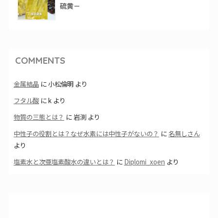
硫黄－
COMMENTS
金属結晶
に
小松倫明
より
フタル酸
に
k
より
物質の三態とは？
に
岩渕
より
中性子の役割とは？なぜ水素には中性子がないの？
に
名無しさん
より
塩素水と次亜塩素酸水の違いとは？
に
Diplomi_xoen
より