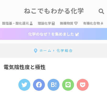
ねこでもわかる化学
酸塩基・酸化還元
理論化学
無機物質
有機化合物
化学のなぜ？を集めました
ホーム
化学結合
電気陰性度と極性